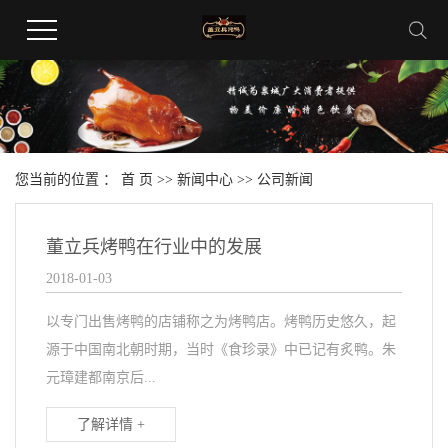
您当前的位置 ：
首 页
>>
新闻中心
>>
公司新闻
董立兵烤鸭在行业中的发展
2018-01-03
以专门出售烤鸭的店铺称之为烤鸭店。烤鸭历史悠久，起
源于中国南北朝时期，当时《食珍录》中已记有炙鸭。朱
元璋建都南京后...
了解详情 +