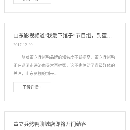
山东影视频道“我爱下馆子”节目组，到董立兵烤鸭甸柳店做节目
2017-12-20
随着董立兵烤鸭品牌的知名度不断提高，董立兵烤鸭
正在逐渐走进济南寻常百姓家，这不也惊动了省级媒体的
关注，山东影视的到来...
了解详情 +
董立兵烤鸭聊城店即将开门纳客