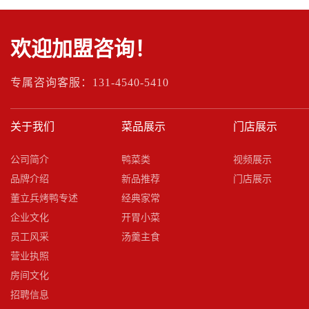
欢迎加盟咨询！
专属咨询客服：131-4540-5410
关于我们
菜品展示
门店展示
公司简介
鸭菜类
视频展示
品牌介绍
新品推荐
门店展示
董立兵烤鸭专述
经典家常
企业文化
开胃小菜
员工风采
汤羹主食
营业执照
房间文化
招聘信息