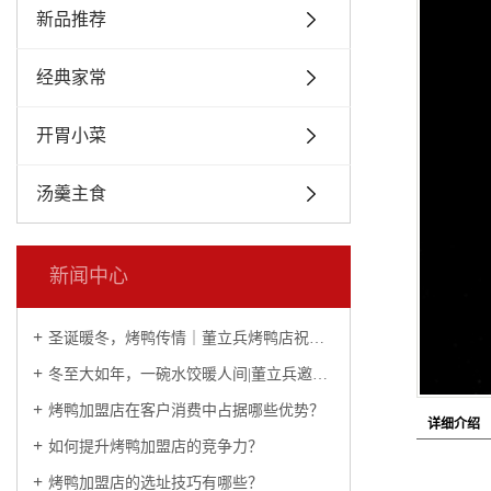
新品推荐
经典家常
开胃小菜
汤羹主食
新闻中心
圣诞暖冬，烤鸭传情｜董立兵烤鸭店祝您平安喜乐常相伴
冬至大如年，一碗水饺暖人间|董立兵邀您过暖冬！
烤鸭加盟店在客户消费中占据哪些优势？
详细介绍
如何提升烤鸭加盟店的竞争力？
烤鸭加盟店的选址技巧有哪些？