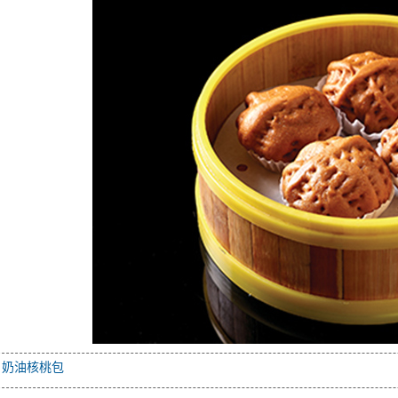
：
奶油核桃包