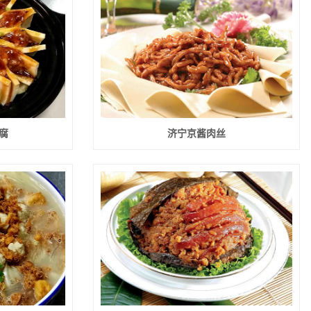
腐
济宁京酱肉丝