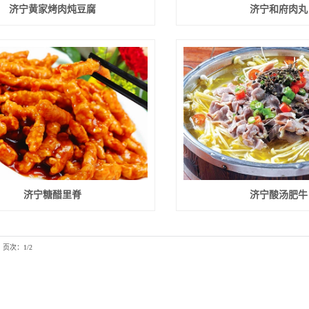
济宁黄家烤肉炖豆腐
济宁和府肉丸
济宁糖醋里脊
济宁酸汤肥牛
页次：1/2