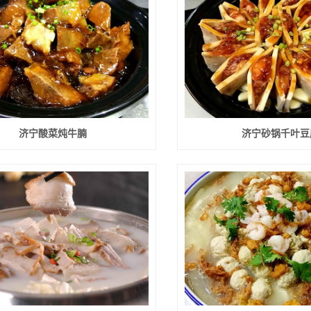
济宁酸菜炖牛腩
济宁砂锅千叶豆