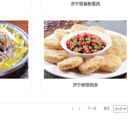
济宁荷香粉蒸肉
济宁麻饼肉末
1
2
下一页
尾页