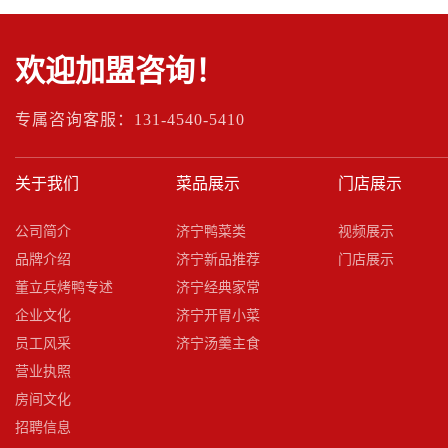
欢迎加盟咨询！
专属咨询客服：131-4540-5410
关于我们
菜品展示
门店展示
公司简介
济宁鸭菜类
视频展示
品牌介绍
济宁新品推荐
门店展示
董立兵烤鸭专述
济宁经典家常
企业文化
济宁开胃小菜
员工风采
济宁汤羹主食
营业执照
房间文化
招聘信息