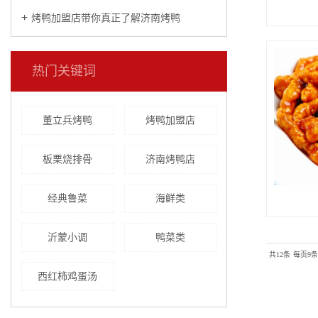
烤鸭加盟店带你真正了解济南烤鸭
热门关键词
董立兵烤鸭
烤鸭加盟店
板栗烧排骨
济南烤鸭店
经典鲁菜
海鲜类
沂蒙小调
鸭菜类
共12条
每页9条
西红柿鸡蛋汤