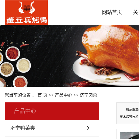
网站首页
关
您当前的位置 ：
首 页
>>
产品中心
>>
济宁肉菜
山东董立
产品中心
果木烤鸭技术
济宁鸭菜类