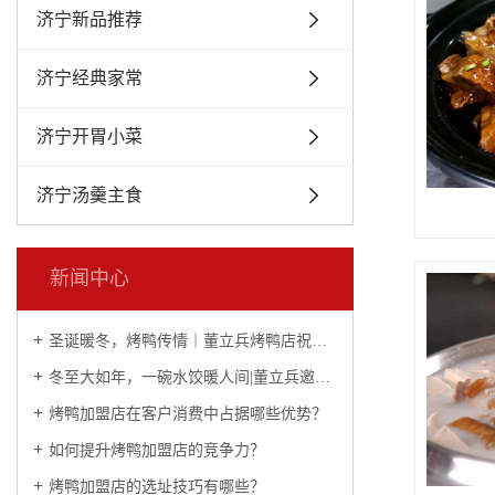
济宁新品推荐
济宁经典家常
济宁开胃小菜
济宁汤羹主食
新闻中心
圣诞暖冬，烤鸭传情｜董立兵烤鸭店祝您平安喜乐常相伴
冬至大如年，一碗水饺暖人间|董立兵邀您过暖冬！
烤鸭加盟店在客户消费中占据哪些优势？
如何提升烤鸭加盟店的竞争力？
烤鸭加盟店的选址技巧有哪些？