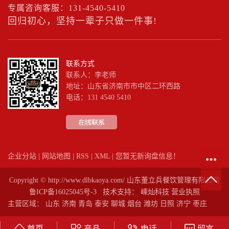
专属咨询客服：131-4540-5410
回归初心，坚持一辈子只做一件事!
联系方式
联系人：李老师
地址：山东省济南市市中区二环西路
电话：131 4540 5410
企业分站
|
网站地图
|
RSS
|
XML
|
您暂无新询盘信息！
Copyright © http://www.dlbkaoya.com/ 山东董立兵餐饮管理有限公司
鲁ICP备16025045号-3
技术支持：
嵊灿科技
营业执照
主营区域：
山东
济南
青岛
泰安
聊城
烟台
潍坊
日照
济宁
枣庄
首页
产品
电话
留言