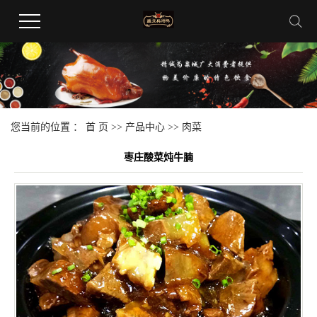
您当前的位置 ：
首 页
>>
产品中心
>>
肉菜
枣庄酸菜炖牛腩