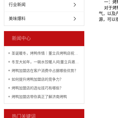
一：烤
行业新闻
对于烤
气，以及
美味爆料
源，可以
新闻中心
圣诞暖冬，烤鸭传情｜董立兵烤鸭店祝您平安喜乐常相伴
冬至大如年，一碗水饺暖人间|董立兵邀您过暖冬！
烤鸭加盟店在客户消费中占据哪些优势？
如何提升烤鸭加盟店的竞争力？
烤鸭加盟店的选址技巧有哪些？
烤鸭加盟店带你真正了解济南烤鸭
热门关键词