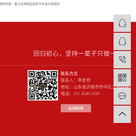
烤鸭传情｜董立兵烤鸭店祝您平安喜乐常相伴
回归初心，坚持一辈子只做一件事!
1
联系方式
联系人：李老师
地址：山东省济南市市中区二环西路
电话：131 4540 5410