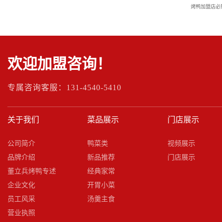
烤鸭加盟店必
欢迎加盟咨询！
专属咨询客服：131-4540-5410
关于我们
菜品展示
门店展示
公司简介
鸭菜类
视频展示
品牌介绍
新品推荐
门店展示
董立兵烤鸭专述
经典家常
企业文化
开胃小菜
员工风采
汤羹主食
营业执照