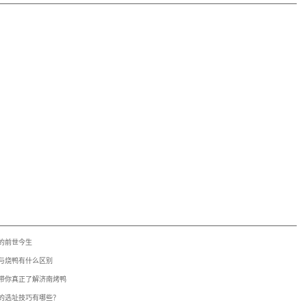
的前世今生
与烧鸭有什么区别
带你真正了解济南烤鸭
的选址技巧有哪些？