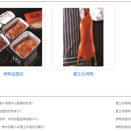
烤鸭加盟店
董立兵烤鸭
：
客户消费中占据哪些优势？
董立兵烤鸭
加盟店的竞争力？
董立兵烤鸭
诉你：好的加盟品牌具备什么？
烤鸭加盟店
一碗水饺暖人间|董立兵邀您过暖冬！
烤鸭加盟店