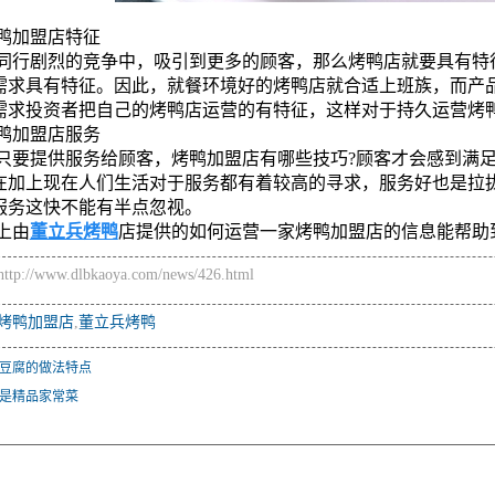
鸭加盟店特征
同行剧烈的竞争中，吸引到更多的顾客，那么烤鸭店就要具有特
需求具有特征。因此，就餐环境好的烤鸭店就合适上班族，而产
需求投资者把自己的烤鸭店运营的有特征，这样对于持久运营烤
鸭加盟店服务
只要提供服务给顾客，烤鸭加盟店有哪些技巧?顾客才会感到满
在加上现在人们生活对于服务都有着较高的寻求，服务好也是拉
服务这快不能有半点忽视。
上由
董立兵烤鸭
店提供的如何运营一家烤鸭加盟店的信息能帮助
//www.dlbkaoya.com/news/426.html
烤鸭加盟店
,
董立兵烤鸭
豆腐的做法特点
是精品家常菜
：
：