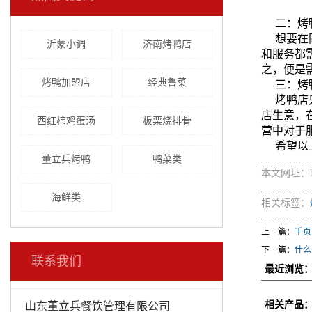
二：烤
想要在
沂蒙小调
济南烤鸭店
和服务都
之，便是
烤鸭加盟店
经典鲁菜
三：烤
烤鸭店
店生意，
西红柿鸡蛋汤
板栗烧排骨
营中对于
希望以
董立兵烤鸭
鸭菜类
本文网址：http:
海鲜类
相关标签：
上一篇：
千页
下一篇：
什么
联系我们
最近浏览
相关产品
山东董立兵餐饮管理有限公司