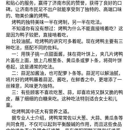
和贴心的服务，赢得了济南市民的赞誉，获得了良好的口
碑。让济南市民足不出户就能享受到了独特的、高端口味
的、物美价廉的烤鸭。
烤鸭的独特美味一半在烤制，另一半在吃法。
不知道你有没有想过：烤鸭为什么不能直接啃着吃？这
是因为鸭子较肥，直接啃着吃，
比较油腻。吃烤鸭的讲究可多着呢。现在烤鸭主要有三
种吃法，搭配不同的佐料。
一：用筷子挑一点甜面酱，抹在荷叶饼上，夹几片烤鸭
片盖在上面，放上几根葱条、黄瓜条或萝卜条，将荷叶饼
卷起，这是通常的吃法。
二：蒜泥加酱油，也可配萝卜条等。蒜泥可以解油腻，
将片好的烤鸭蘸着蒜泥、酱吃，在鲜香之中，更增添了一
丝辣意，风味更为独特。
三：有些顾客不喜欢吃葱、蒜，却喜欢将又酥又脆的鸭
皮，蘸了细细的白糖来吃。这种吃法特别适合女士和儿
童。
吃烤鸭其中还大有营养之道。
据专业人士介绍，烤鸭常常佐以大葱、大蒜、黄瓜条等
共同食用，不仅可以起到平衡酸碱的作用，而且这些食品