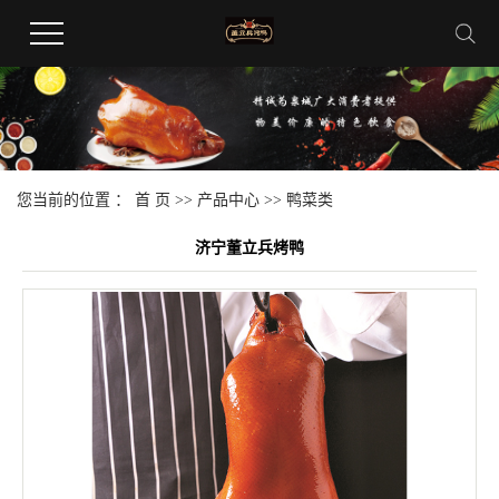
您当前的位置 ：
首 页
>>
产品中心
>>
鸭菜类
济宁董立兵烤鸭