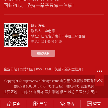
回归初心，坚持一辈子只做一件事!
联系方式
联系人：李老师
地址：山东省济南市市中区二环西路
电话：131 4540 5410
企业分站
|
网站地图
|
RSS
|
XML
|
您暂无新询盘信息！
Copyright © http://www.dlbkaoya.com/ 山东董立兵餐饮管理有限公司
鲁ICP备16025045号-3
技术支持：
嵊灿科技
营业执照
主营区域：
山东
济南
青岛
泰安
聊城
烟台
潍坊
日照
济宁
枣庄
首页
产品
电话
留言