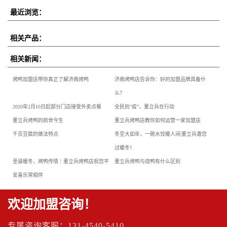
最近浏览：
相关产品：
相关新闻：
烤鸭加盟店带你真正了解济南烤鸭
济南烤鸭店告诉你：好的加盟品牌具备什
么？
2020年2月10日起部分门店接受外卖点餐
全民抗“疫”，董立兵在行动
董立兵烤鸭的前世今生
董立兵烤鸭店教你如何运营一家加盟店
千页豆腐的做法特点
冬至大如年，一碗水饺暖人间|董立兵邀您
过暖冬！
圣诞暖冬，烤鸭传情｜董立兵烤鸭店祝您平
董立兵烤鸭与烧鸭有什么区别
安喜乐常相伴
欢迎加盟咨询！
专属咨询客服：131-4540-5410